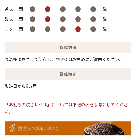
●
●
●
●
●
苦味
弱
強
●
●
●
●
●
酸味
弱
強
●
●
●
●
●
コク
弱
強
保存方法
高温多湿をさけて保存し、開封後はお早めにご賞味ください。
賞味期間
製造日から6ヵ月
「お勧めの焼きレベル」については下記の表を参考にしてくださ
い。