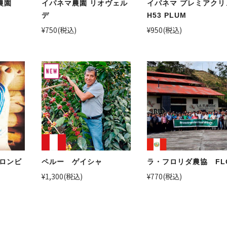
農園
イパネマ農園 リオヴェル
イパネマ プレミアクリ
デ
H53 PLUM
¥750
(税込)
¥950
(税込)
コロンビ
ペルー ゲイシャ
ラ・フロリダ農協 FL
¥1,300
(税込)
¥770
(税込)